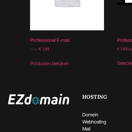
Professional E-mail
Profess
€
1,99
€
1,99
In
VANAF:
Selecte
Producten bekijken
HOSTING
Domein
Webhosting
Mail