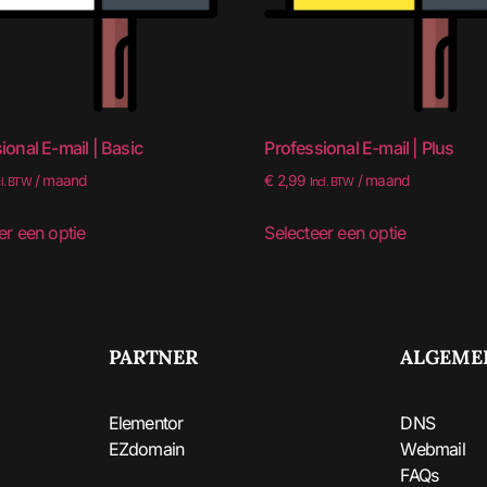
ional E-mail | Basic
Professional E-mail | Plus
/ maand
€
2,99
/ maand
cl. BTW
Incl. BTW
er een optie
Selecteer een optie
PARTNER
ALGEME
Elementor
DNS
EZdomain
Webmail
FAQs