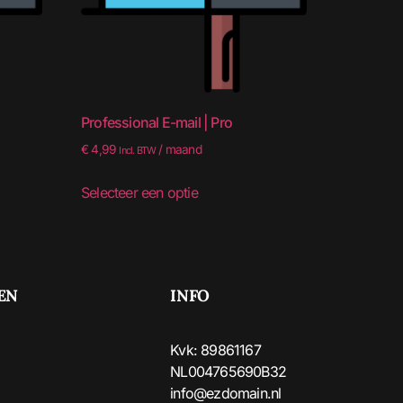
Professional E-mail | Pro
€
4,99
/ maand
Incl. BTW
Selecteer een optie
EN
INFO
Kvk: 89861167
NL004765690B32
info@ezdomain.nl